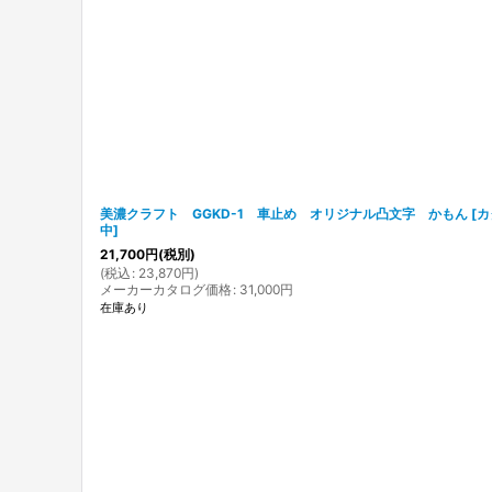
在庫あり
並び順
:
美濃クラフト GGKD-1 車止め オリジナル凸文字 かもん
[
カ
中
]
21,700
円
(税別)
(
税込
:
23,870
円
)
メーカーカタログ価格
:
31,000
円
在庫あり