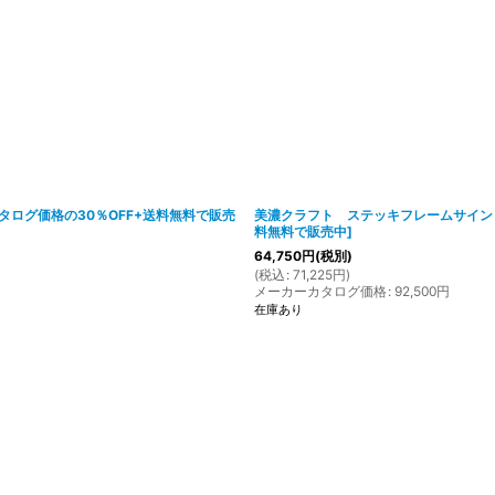
絞り込む
タログ価格の30％OFF+送料無料で販売
美濃クラフト ステッキフレームサイン SUT
料無料で販売中
]
64,750
円
(税別)
(
税込
:
71,225
円
)
メーカーカタログ価格
:
92,500
円
在庫あり