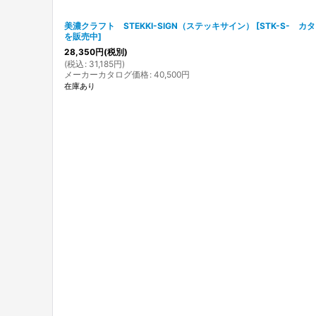
美濃クラフト STEKKI-SIGN（ステッキサイン）
[
STK-S- 
を販売中
]
28,350
円
(税別)
(
税込
:
31,185
円
)
メーカーカタログ価格
:
40,500
円
在庫あり