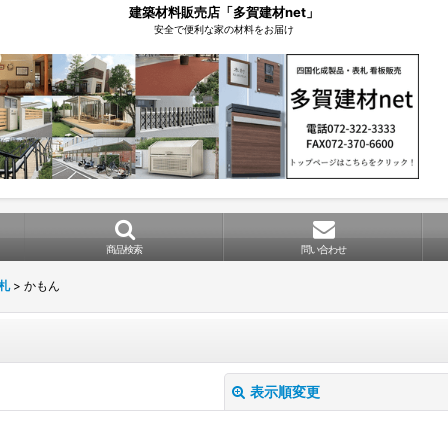
建築材料販売店「多賀建材net」
安全で便利な家の材料をお届け
商品検索
問い合わせ
札
>
かもん
表示順変更