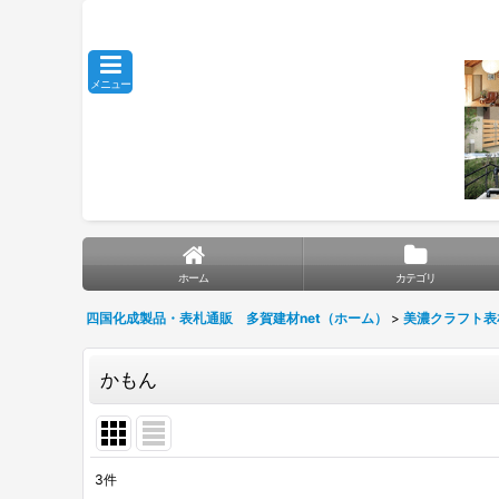
メニュー
ホーム
カテゴリ
四国化成製品・表札通販 多賀建材net（ホーム）
>
美濃クラフト表
かもん
3
件
表示数
: