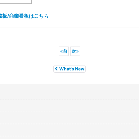
銘板/商業看板はこちら
«
前
次
»
What's New