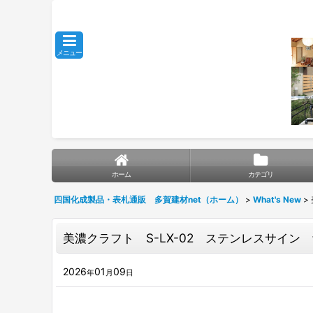
メニュー
ホーム
カテゴリ
四国化成製品・表札通販 多賀建材net（ホーム）
>
What's New
>
美濃クラフト S-LX-02 ステンレスサイン
2026
01
09
年
月
日