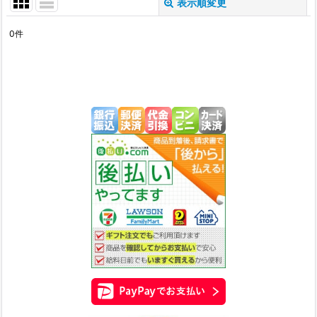
表示順変更
閉じる
0
件
表示数
:
在庫あり
並び順
:
絞り込む