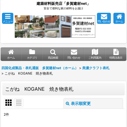
建築材料販売店「多賀建材net」
安全で便利な家の材料をお届け
メニュー
問い合わせ
ホーム
ホーム
カテゴリ
商品検索
問い合わせ
ご利用案内
特商法表示
四国化成製品・表札通販 多賀建材net（ホーム）
>
美濃クラフト表札
>
こがね KOGANE 焼き物表札
こがね KOGANE 焼き物表札
表示順変更
閉じる
2
件
表示数
: