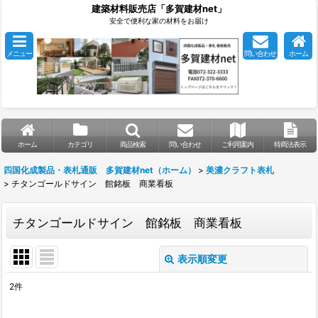
建築材料販売店「多賀建材net」
安全で便利な家の材料をお届け
メニュー
問い合わせ
ホーム
ホーム
カテゴリ
商品検索
問い合わせ
ご利用案内
特商法表示
四国化成製品・表札通販 多賀建材net（ホーム）
>
美濃クラフト表札
>
チタンゴールドサイン 館銘板 商業看板
チタンゴールドサイン 館銘板 商業看板
表示順変更
閉じる
2
件
表示数
: