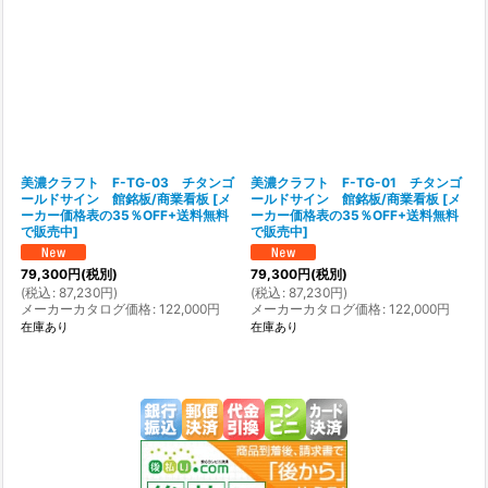
在庫あり
並び順
:
絞り込む
美濃クラフト F-TG-03 チタンゴ
美濃クラフト F-TG-01 チタンゴ
ールドサイン 館銘板/商業看板
[
メ
ールドサイン 館銘板/商業看板
[
メ
ーカー価格表の35％OFF+送料無料
ーカー価格表の35％OFF+送料無料
で販売中
]
で販売中
]
79,300
円
(税別)
79,300
円
(税別)
(
税込
:
87,230
円
)
(
税込
:
87,230
円
)
メーカーカタログ価格
:
122,000
円
メーカーカタログ価格
:
122,000
円
在庫あり
在庫あり